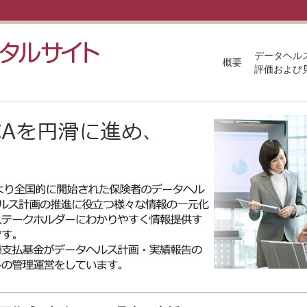
データヘル
概要
評価および